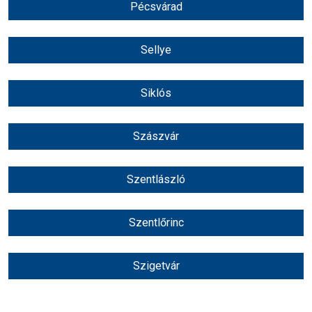
Pécsvárad
Sellye
Siklós
Szászvár
Szentlászló
Szentlőrinc
Szigetvár