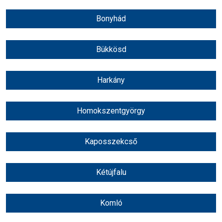
Bonyhád
Bükkösd
Harkány
Homokszentgyörgy
Kaposszekcső
Kétújfalu
Komló